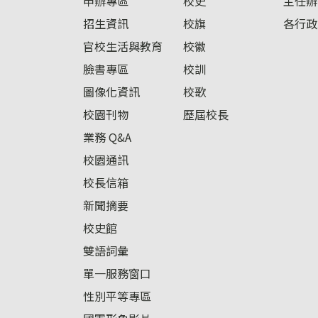
申辦專區
校史
主任辦
招生資訊
校旗
各行政
官校生活與教育
校徽
臉書專區
校訓
圖像化資訊
校歌
校園刊物
歷屆校長
業務 Q&A
校園通訊
校長信箱
新聞摘要
校史館
雙語詞彙
單一服務窗口
性別平等專區