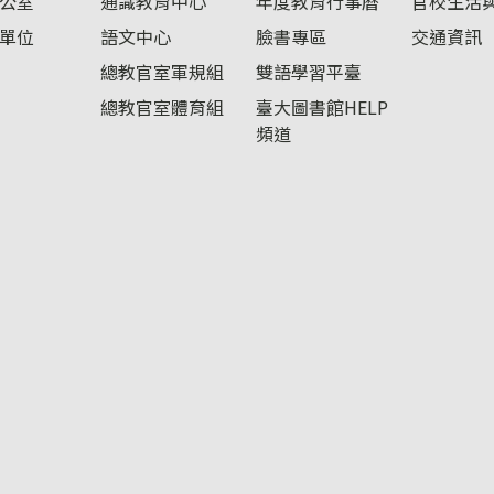
公室
通識教育中心
年度教育行事曆
官校生活
單位
語文中心
臉書專區
交通資訊
總教官室軍規組
雙語學習平臺
總教官室體育組
臺大圖書館HELP
頻道