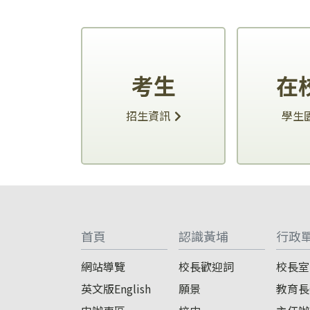
考生
在
招生資訊
學生
:::
首頁
認識黃埔
行政
網站導覽
校長歡迎詞
校長室
英文版English
願景
教育長