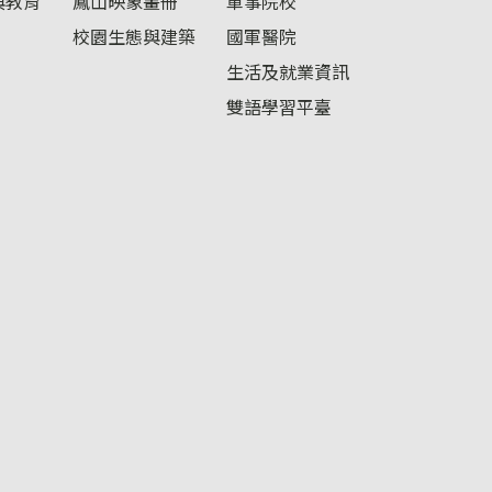
與教育
鳳山映象畫冊
軍事院校
校園生態與建築
國軍醫院
生活及就業資訊
雙語學習平臺