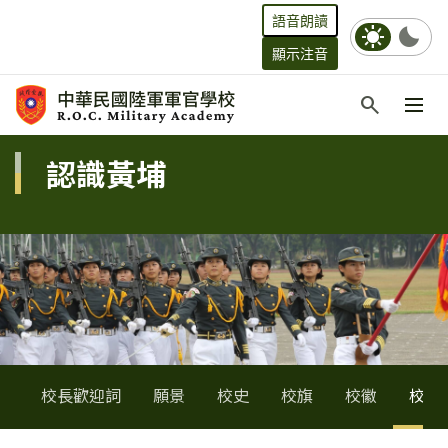
語音朗讀
sunny
bedtime
顯示注音
跳到主要內容
search
:::
:::
認識黃埔
校長歡迎詞
願景
校史
校旗
校徽
校訓