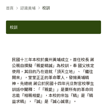
首頁
認識黃埔
校訓
校訓
民國十三年本校於廣州黃埔成立，首任校長 蔣
公親自撰擬「親愛精誠」為校訓，奉 國父核定
使用，其目的乃在造就「頂天立地」、「繼往
開來」，堂堂正正的革命軍人，發揚黃埔精
神。先總統 蔣公於民國十四年元旦對官校學生
訓話中闡釋：「『親愛』」是要所有的革命同
志能『相親相愛』，本校的宗旨『精』是『精
益求精』，『誠』是『誠心誠意』。