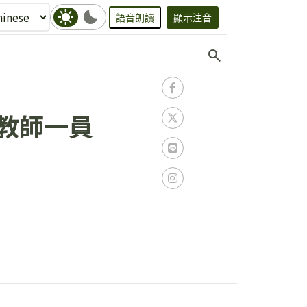
sunny
bedtime
語音朗讀
顯示注音
search
教師一員