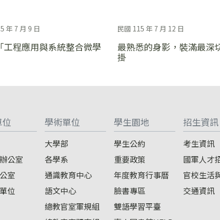
5 年 7 月 9 日
民國 115 年 7 月 12 日
「工程應用與系統整合微學
最熟悉的身影，裝滿最深
掛
單位
學術單位
學生園地
招生資訊
大學部
學生公約
考生資訊
辦公室
各學系
重要政策
國軍人才
公室
通識教育中心
年度教育行事曆
官校生活
單位
語文中心
臉書專區
交通資訊
總教官室軍規組
雙語學習平臺