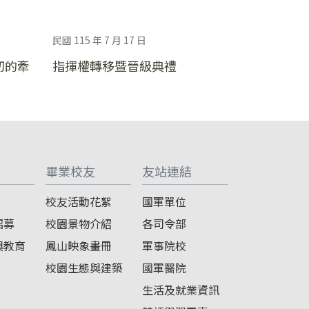
民國 115 年 7 月 17 日
切的牽
指揮權轉移暨晉級典禮
畢業校友
友站連結
校友活動花絮
國軍單位
招募
校園景物介紹
各司令部
與教育
鳳山映象畫冊
軍事院校
校園生態與建築
國軍醫院
生活及就業資訊