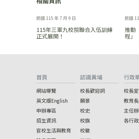
相關資訊
民國 115 年 7 月 9 日
民國 11
115年三軍九校院聯合入伍訓練
推動
正式展開！
程」
:::
首頁
認識黃埔
行政
網站導覽
校長歡迎詞
校長室
英文版English
願景
教育長
申辦專區
校史
主任辦
招生資訊
校旗
各行政
官校生活與教育
校徽