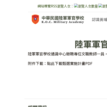
網站導覽
RSS
瀏覽人次：
跳到主要內容
認識黃
:::
陸軍軍
陸軍軍官學校通識中心徵聘專任文職教師一員
附件下載：點此下載甄選實施計畫PDF