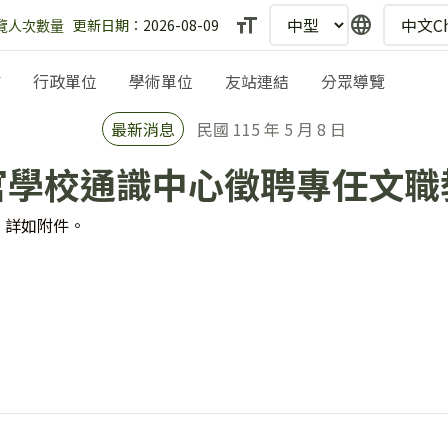
text_fields
language
更新日期：
2026-08-09
埔
行政單位
學術單位
友站連結
分眾導覽
最新消息
民國 115 年 5 月 8 日
官學校通識中心徵聘專任文職
，詳如附件。