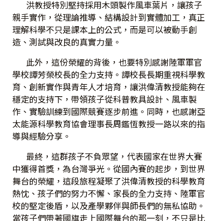
洪教授特別堅持採用木頭製作風車葉片，讓孩子
親手實作，從理論推導、結構設計到實體加工，真正
理解科學不只是課本上的公式，而是可以被動手創
造、測試與改良的真實力量。
此外，這份榮耀的背後，也要特別感謝陸軍軍官
學校譚芳榮校長的全力支持。譚校長長期重視科學教
育、創新實作與青年人才培育，讓洪偉清教授能夠在
穩定的支持下，帶領孩子從科普教具設計、風車製
作、實驗訓練到國際競賽逐步前進。同時，也感謝亞
太能源科學教育協會理事長周鑑恆教授一路以來的指
導與經驗分享。
最終，這群孩子不負眾望，代表國家在世界大賽
中獲得首獎，為台灣爭光。從國內賽的起步，到世界
舞台的榮耀，這段旅程凝聚了洪偉清教授的科學教育
熱忱、孩子們的努力不懈、家長的全力支持、陸軍官
校的堅定後盾，以及產學夥伴與師長們的無私協助。
當孩子們帶著國旗走上國際舞台的那一刻，不只是比