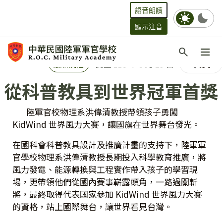
語音朗讀
sunny
bedtime
顯示注音
跳到主要內容
search
:::
最新消息
民國 115 年 5 月 29 日
分享
share
從科普教具到世界冠軍首獎
陸軍官校物理系洪偉清教授帶領孩子勇闖
KidWind 世界風力大賽，讓國旗在世界舞台發光。
在國科會科普教具設計及推廣計畫的支持下，陸軍軍
官學校物理系洪偉清教授長期投入科學教育推廣，將
風力發電、能源轉換與工程實作帶入孩子的學習現
場，更帶領他們從國內賽事嶄露頭角，一路過關斬
將，最終取得代表國家參加 KidWind 世界風力大賽
的資格，站上國際舞台，讓世界看見台灣。