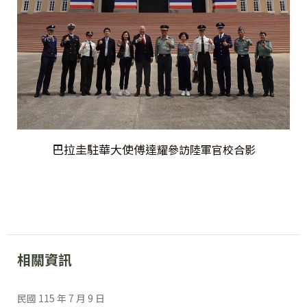
巴拉圭駐華大使傅達
耀
參訪陸軍官校合影
相關資訊
民國 115 年 7 月 9 日