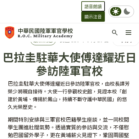
語音朗讀
sunny
bedtime
顯示注音
跳到主要內容
search
:::
最新消息
民國 115 年 3 月 26 日
分享
share
巴拉圭駐華大使傅達耀近日
參訪陸軍官校
巴拉圭駐華大使傅達
耀
近日參訪陸軍官校，由校長譚芳
榮少將親自接待。大使一行參觀校史館，見證本校「創
建於黃埔、傳揚於鳳山，持續不斷守護中華民國」的悠
久光榮歷史。
期間特別安排與三軍官校巴籍學生座談，並一同校閱
學生團進壯闊氣勢。透過實質的參訪與交流，不僅慰
勉巴國留外學子，更在黃埔薪火見證下，鞏固兩國堅