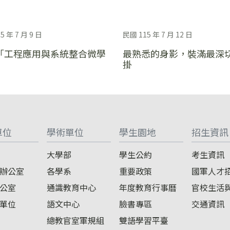
5 年 7 月 9 日
民國 115 年 7 月 12 日
「工程應用與系統整合微學
最熟悉的身影，裝滿最深
掛
單位
學術單位
學生園地
招生資訊
大學部
學生公約
考生資訊
辦公室
各學系
重要政策
國軍人才
公室
通識教育中心
年度教育行事曆
官校生活
單位
語文中心
臉書專區
交通資訊
總教官室軍規組
雙語學習平臺