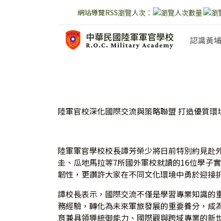
網站導覽
RSS
瀏覽人次：
跳到主要內容
認識黃
:::
陸軍官校深化國際交流與策略聯盟 打造優質環
陸軍軍官學校校長譚芳榮少將日前特別約見赴
圭、瓜地馬拉等7所國外軍校就讀的16位學子
韌性，更讚許大家在不同文化環境中勇於迎接
譚校長表示，國際交流不僅是學習專業知識的
務經驗，轉化為未來軍旅發展的重要養分，成
育兼具領導統御能力、國際觀與跨域專業的新