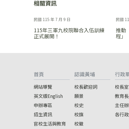
相關資訊
民國 115 年 7 月 9 日
民國 11
115年三軍九校院聯合入伍訓練
推動
正式展開！
程」
:::
首頁
認識黃埔
行政
網站導覽
校長歡迎詞
校長室
英文版English
願景
教育長
申辦專區
校史
主任辦
招生資訊
校旗
各行政
官校生活與教育
校徽