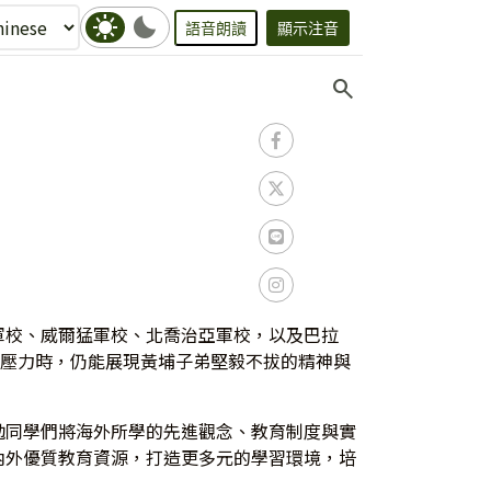
sunny
bedtime
語音朗讀
顯示注音
search
軍校、威爾猛軍校、北喬治亞軍校，以及巴拉
業壓力時，仍能展現黃埔子弟堅毅不拔的精神與
勉同學們將海外所學的先進觀念、教育制度與實
內外優質教育資源，打造更多元的學習環境，培