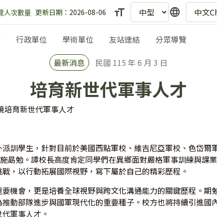
text_fields
language
更新日期：
2026-08-06
埔
行政單位
學術單位
友站連結
分眾導覽
最新消息
民國 115 年 6 月 3 日
培育新世代軍事人才
境培育新世代軍事人才
外派訓學生，針對目前於美國西點軍校、維吉尼亞軍校、色岱爾
實施勗勉。譚校長高度肯定同學們在異鄉面對嚴格軍事訓練與課
挑戰，以行動拓展國際視野，寫下屬於自己的精彩歷程。
重要機會，更是培養全球視野與跨文化溝通能力的關鍵歷程。期
為推動部隊進步與國軍現代化的重要種子。校方也將持續引進國
世代軍事人才。