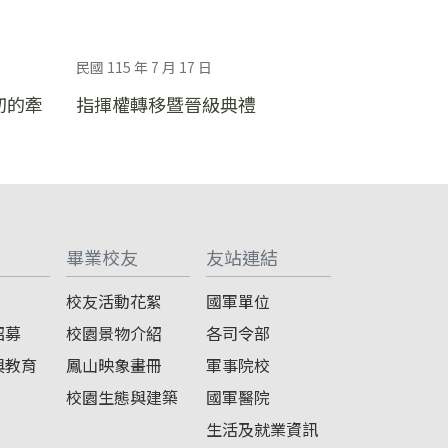
民國 115 年 7 月 17 日
切的牽
指揮權轉移暨晉級典禮
畢業校友
友站連結
校友活動花絮
國軍單位
招募
校園景物介紹
各司令部
與教育
鳳山映象畫冊
軍事院校
校園生態與建築
國軍醫院
生活及就業資訊