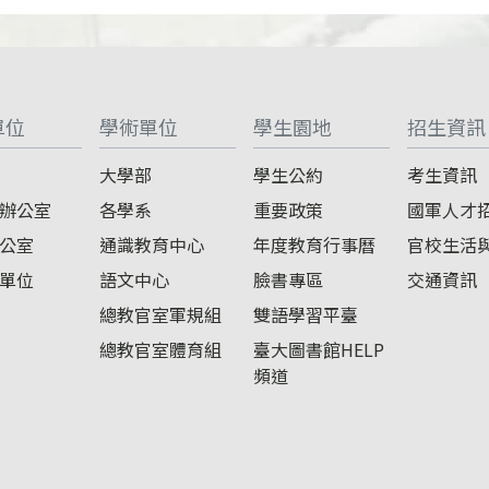
單位
學術單位
學生園地
招生資訊
大學部
學生公約
考生資訊
辦公室
各學系
重要政策
國軍人才
公室
通識教育中心
年度教育行事曆
官校生活
單位
語文中心
臉書專區
交通資訊
總教官室軍規組
雙語學習平臺
總教官室體育組
臺大圖書館HELP
頻道