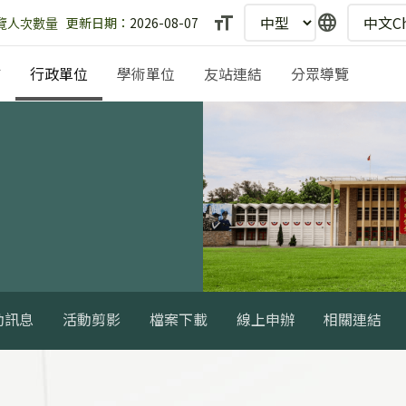
text_fields
language
更新日期：
2026-08-07
埔
行政單位
學術單位
友站連結
分眾導覽
動訊息
活動剪影
檔案下載
線上申辦
相關連結