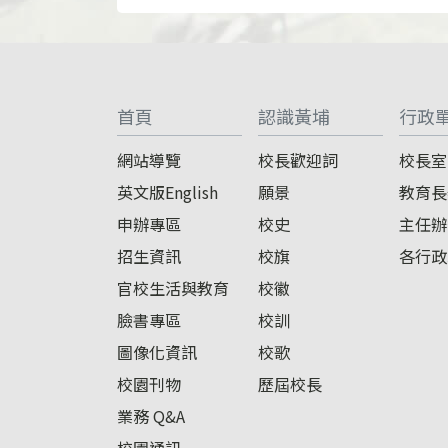
:::
首頁
認識黃埔
行政
網站導覽
校長歡迎詞
校長室
英文版English
願景
教育長
申辦專區
校史
主任辦
招生資訊
校旗
各行政
官校生活與教育
校徽
臉書專區
校訓
圖像化資訊
校歌
校園刊物
歷屆校長
業務 Q&A