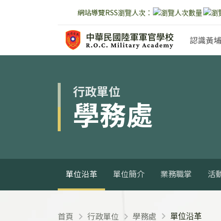
網站導覽
RSS
瀏覽人次：
跳到主要內容
認識黃
:::
:::
行政單位
學務處
單位沿革
單位簡介
業務職掌
活
首頁
行政單位
學務處
單位沿革