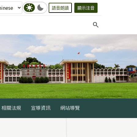
sunny
bedtime
語音朗讀
顯示注音
search
相關法規
宣導資訊
網站導覽