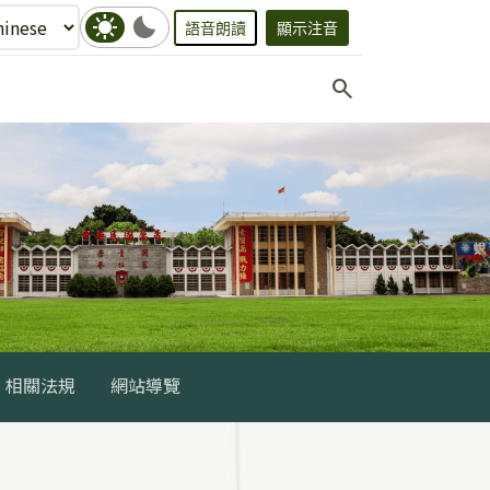
sunny
bedtime
語音朗讀
顯示注音
search
相關法規
網站導覽