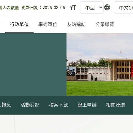
text_fields
language
更新日期：
2026-08-06
埔
行政單位
學術單位
友站連結
分眾導覽
動訊息
活動剪影
檔案下載
線上申辦
相關連結