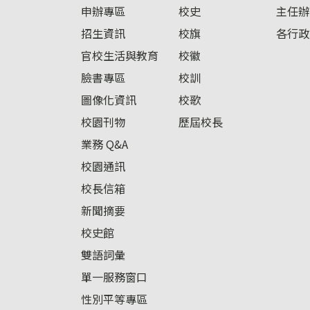
申辦專區
校史
主任辦
招生資訊
校旗
各行政
官校生活與教育
校徽
臉書專區
校訓
圖像化資訊
校歌
校園刊物
歷屆校長
業務 Q&A
校園通訊
校長信箱
新聞摘要
校史館
雙語詞彙
單一服務窗口
性別平等專區