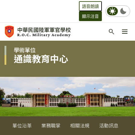
語音朗讀
sunny
bedtime
顯示注音
跳到主要內容
search
:::
:::
學術單位
通識教育中心
單位沿革
業務職掌
相關法規
活動訊息
教